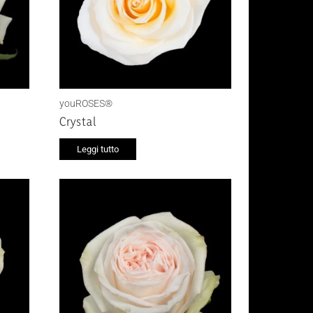
youROSES®
Crystal
Leggi tutto