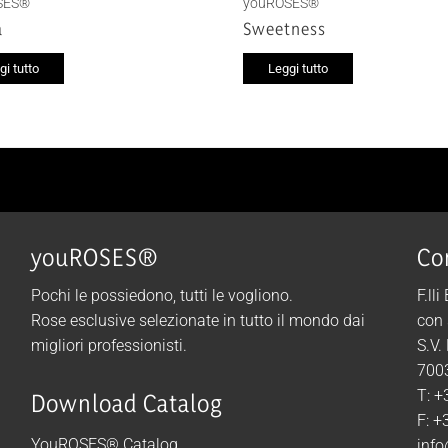
SES®
youROSES®
a
Sweetness
gi tutto
Leggi tutto
youROSES®
Co
Pochi le possiedono, tutti le vogliono.
F.lli
Rose esclusive selezionate in tutto il mondo dai
con 
migliori professionisti.
S.V.
7003
T: +
Download Catalog
F: +
YouROSES® Catalog
info