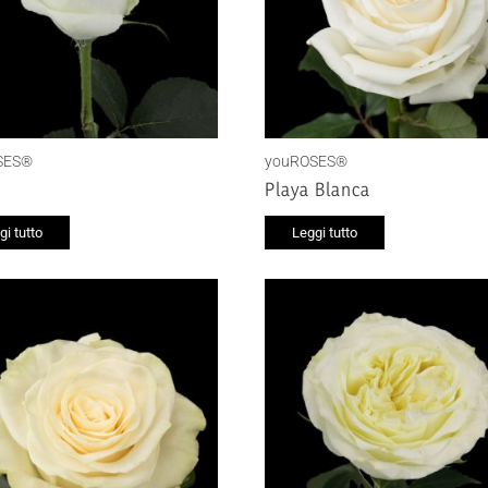
SES®
youROSES®
Playa Blanca
gi tutto
Leggi tutto