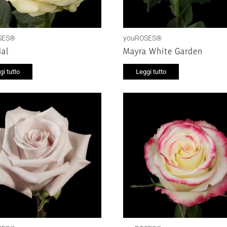
SES®
youROSES®
al
Mayra White Garden
gi tutto
Leggi tutto