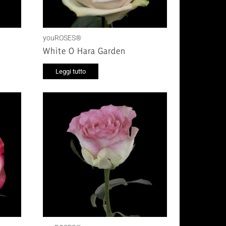
youROSES®
White O Hara Garden
Leggi tutto