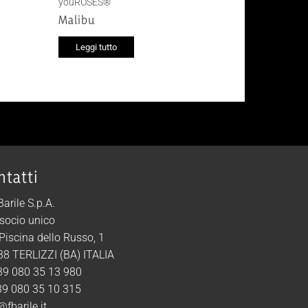
youROSES®
Malibu
Leggi tutto
ntatti
 Barile S.p.A.
socio unico
 Piscina dello Russo, 1
8 TERLIZZI (BA) ITALIA
39 080 35 13 980
39 080 35 10 315
@fbarile.it