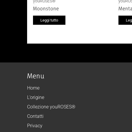
youROSES®
youRO
Moonstone
Ment
Leggi tutto
Leg
Menu
Home
L’origine
Collezione youROSES®
Contatti
Privacy