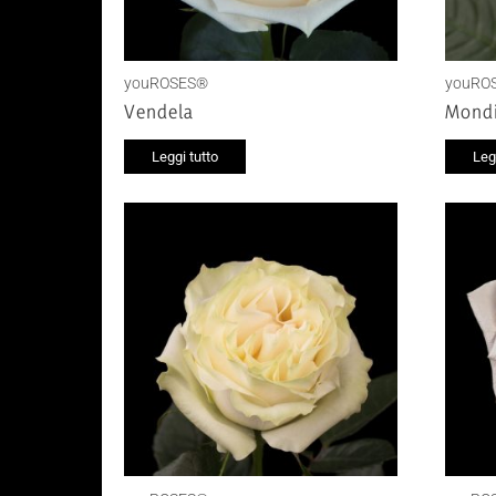
youROSES®
youRO
Vendela
Mondi
Leggi tutto
Leg