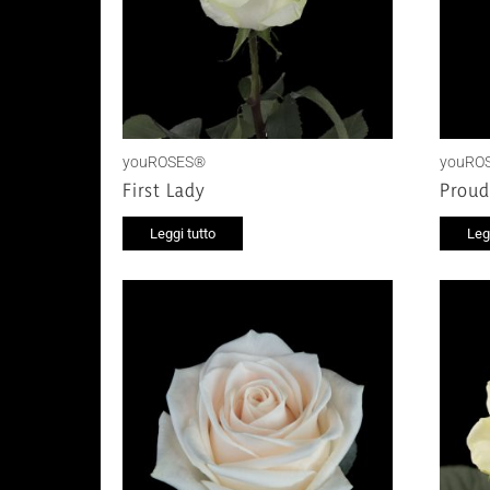
youROSES®
youRO
First Lady
Proud
Leggi tutto
Leg