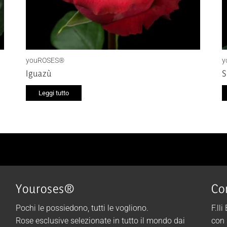
youROSES®
y
Iguazù
S
Leggi tutto
Youroses®
Co
Pochi le possiedono, tutti le vogliono.
F.lli
Rose esclusive selezionate in tutto il mondo dai
con 