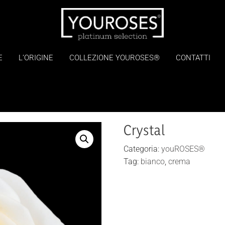
E
L’ORIGINE
COLLEZIONE YOUROSES®
CONTATTI
Crystal
Categoria:
youROSES®
Tag:
bianco
,
crema