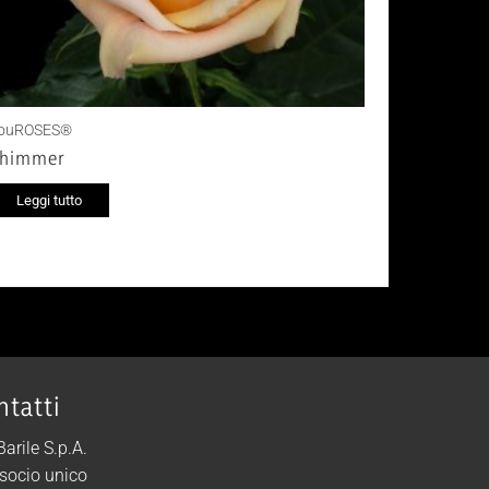
ouROSES®
himmer
Leggi tutto
ntatti
 Barile S.p.A.
socio unico