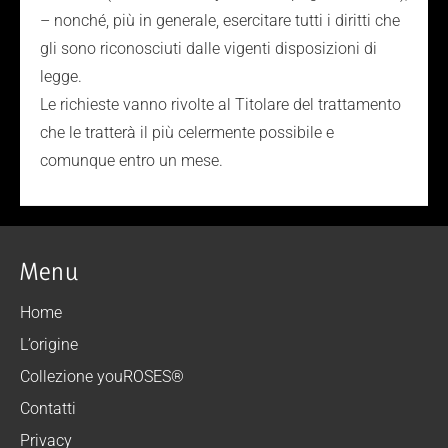
– nonché, più in generale, esercitare tutti i diritti che
gli sono riconosciuti dalle vigenti disposizioni di
legge.
Le richieste vanno rivolte al Titolare del trattamento
che le tratterà il più celermente possibile e
comunque entro un mese.
Menu
Home
L’origine
Collezione youROSES®
Contatti
Privacy