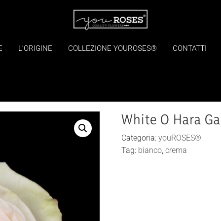
E
L’ORIGINE
COLLEZIONE YOUROSES®
CONTATTI
White O Hara G
Categoria:
youROSES®
Tag:
bianco
,
crema