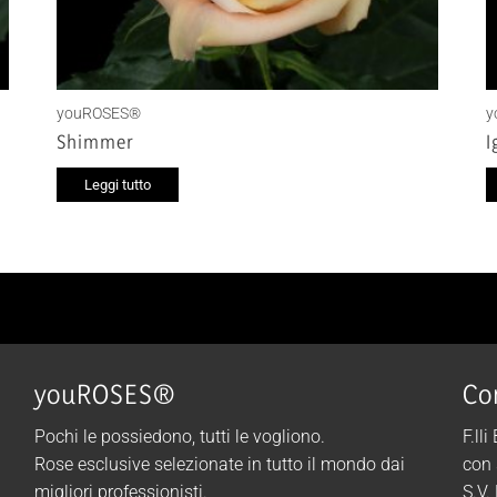
youROSES®
y
Shimmer
I
Leggi tutto
youROSES®
Co
Pochi le possiedono, tutti le vogliono.
F.lli
Rose esclusive selezionate in tutto il mondo dai
con 
migliori professionisti.
S.V.