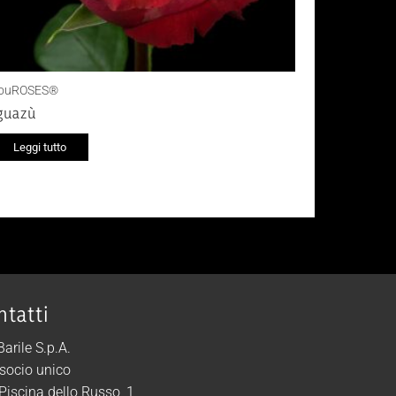
ouROSES®
guazù
Leggi tutto
ntatti
 Barile S.p.A.
socio unico
 Piscina dello Russo, 1