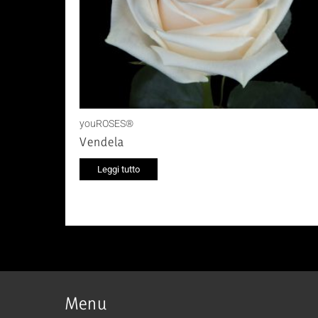
youROSES®
Vendela
Leggi tutto
Menu