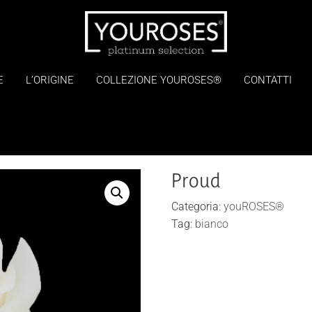
E
L’ORIGINE
COLLEZIONE YOUROSES®
CONTATTI
Proud
Categoria:
youROSES®
Tag:
bianco