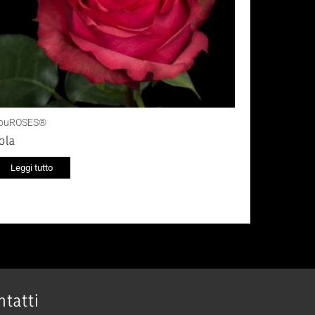
ouROSES®
ola
Leggi tutto
ntatti