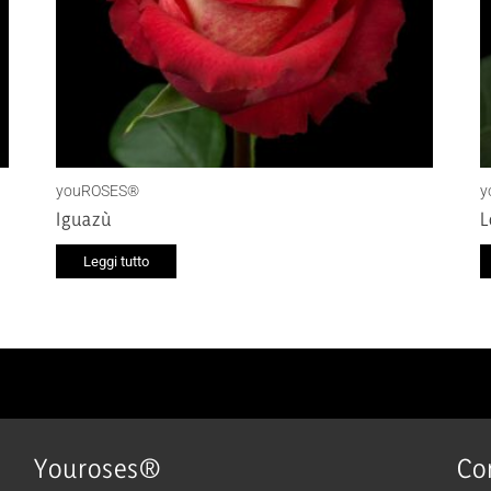
youROSES®
y
Iguazù
L
Leggi tutto
Youroses®
Co