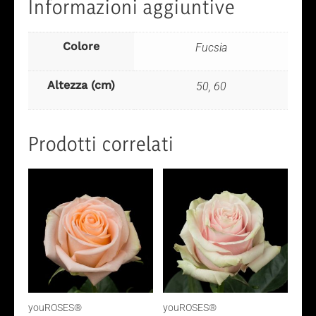
Informazioni aggiuntive
Colore
Fucsia
Altezza (cm)
50, 60
Prodotti correlati
youROSES®
youROSES®