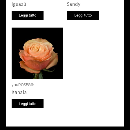
Iguazù
Sandy
Leggi tutto
Leggi tutto
youROSES®
Kahala
Leggi tutto