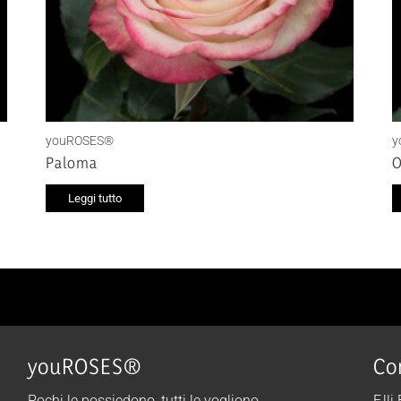
youROSES®
y
Paloma
O
Leggi tutto
youROSES®
Co
Pochi le possiedono, tutti le vogliono.
F.lli