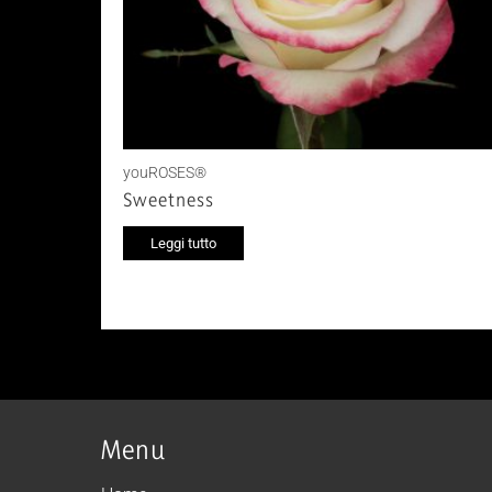
youROSES®
Sweetness
Leggi tutto
Menu