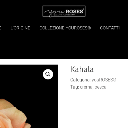
E
L’ORIGINE
COLLEZIONE YOUROSES®
CONTATTI
Kahala
Categoria:
youROSES®
Tag:
crema
,
pesca