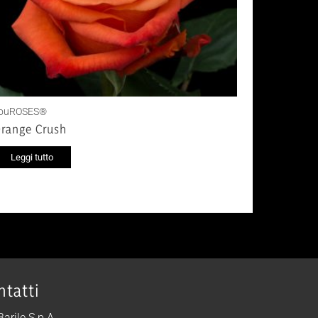
ouROSES®
range Crush
Leggi tutto
ntatti
 Barile S.p.A.