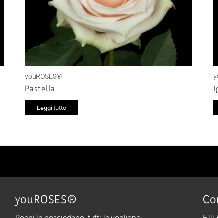
youROSES®
y
Pastella
I
Leggi tutto
youROSES®
Co
Pochi le possiedono, tutti le vogliono.
F.lli