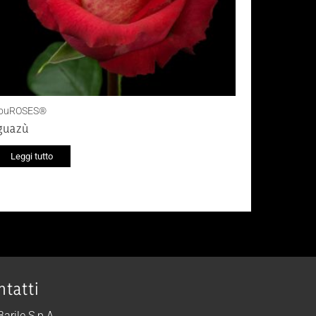
ouROSES®
guazù
Leggi tutto
ntatti
 Barile S.p.A.