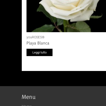
youROSES®
Playa Blanca
Leggi tutto
Menu