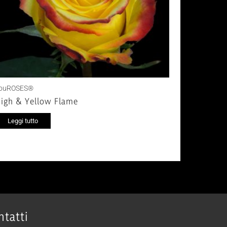
ouROSES®
igh & Yellow Flame
Leggi tutto
ntatti