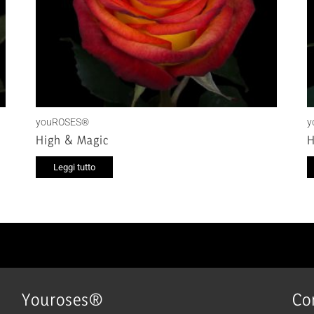
youROSES®
y
High & Magic
H
Leggi tutto
Youroses®
Co