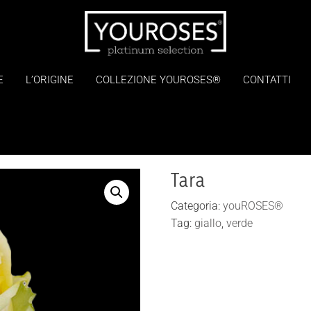
E
L’ORIGINE
COLLEZIONE YOUROSES®
CONTATTI
Tara
Categoria:
youROSES®
Tag:
giallo
,
verde