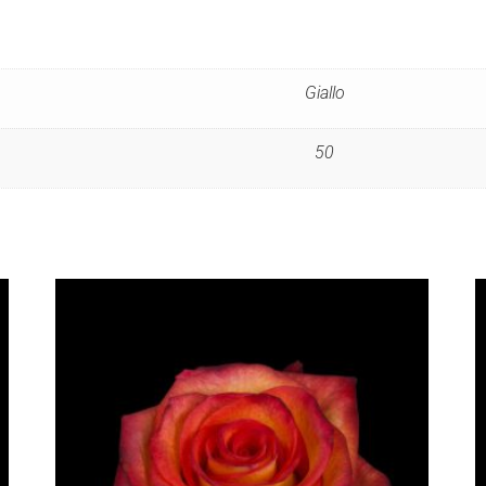
Giallo
50