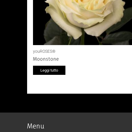
youROSES®
Moonstone
Leggi tutto
Menu