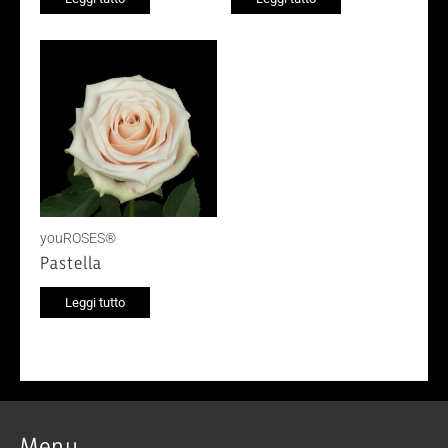
youROSES®
Pastella
Leggi tutto
Menu