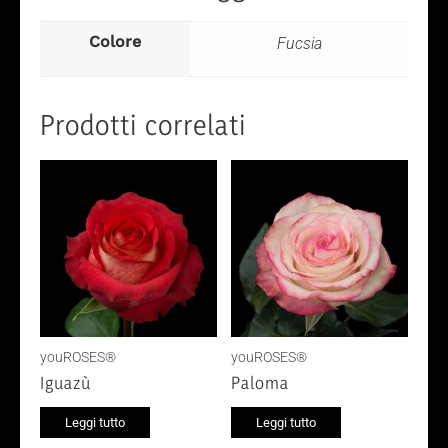
Colore
Fucsia
Prodotti correlati
youROSES®
youROSES®
Iguazù
Paloma
Leggi tutto
Leggi tutto