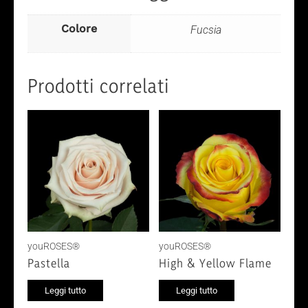
Colore
Fucsia
Prodotti correlati
youROSES®
youROSES®
Pastella
High & Yellow Flame
Leggi tutto
Leggi tutto