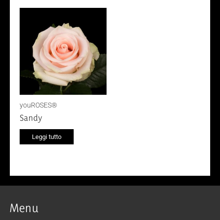
youROSES®
Sandy
Leggi tutto
Menu