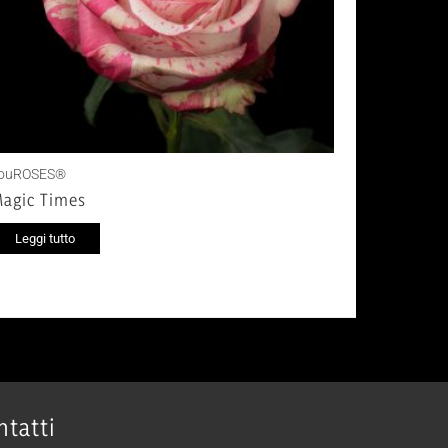
ouROSES®
agic Times
Leggi tutto
ntatti