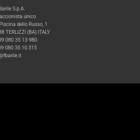
 Barile S.p.A.
accionista único
 Piscina dello Russo, 1
8 TERLIZZI (BA) ITALY
39 080 35 13 980
39 080 35 10 315
@fbarile.it