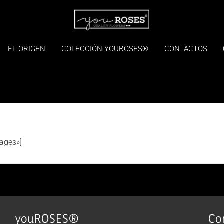
EL ORIGEN
COLECCIÓN YOUROSES®
CONTACTOS
mages»]
youROSES®
Co