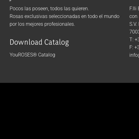
Pocos las poseen, todos las quieren.
F.lli
Rosas exclusivas seleccionadas en todo el mundo
con 
por los mejores profesionales.
S.V.
7003
T: +
Download Catalog
F: +
YouROSES® Catalog
info