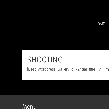
Saltar
al
contenido
HOME
SHOOTING
[Best_Wordpress_Gallery id=»2″ gal_title=»All i
Menu