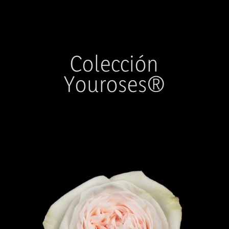
Colección
Youroses®